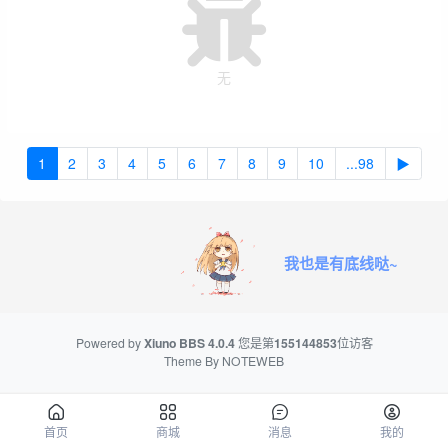
无
1
2
3
4
5
6
7
8
9
10
...98
▶
我也是有底线哒~
Powered by
Xiuno BBS
4.0.4
您是第
155144853
位访客
Theme By
NOTEWEB
首页
商城
消息
我的